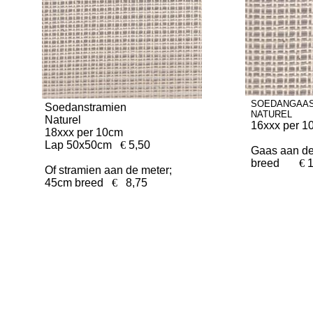
SOEDANGAA
Soedanstramien
NATUREL
Naturel
16xxx per 1
18xxx per 10cm
Lap 50x50cm
€
5,50
Gaas aan 
breed
€
1
Of stramien aan de meter;
45cm breed
€
8,75