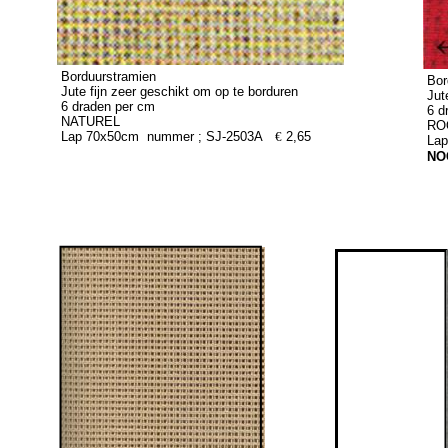
Borduurstramien
Bor
Jute fijn zeer geschikt om op te borduren
Jut
6 draden per cm
6 d
NATUREL
RO
Lap 70x50cm nummer ; SJ-2503A
€
2,65
La
NO